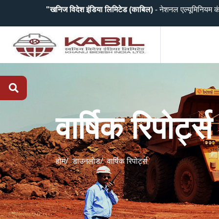
"खनिज विदेश इंडिया लिमिटेड (काबिल)
- नेशनल एल्यूमिनियम कंपनी लि
वार्षिक रिपोर्ट्स
होम/
डाउनलोड/
वार्षिक रिपोर्ट्स