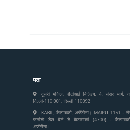
पता
दूसरी मंजिल, पीटीआई बिल्डिंग, 4, संसद मार्ग, न
दिल्ली-110 001, दिल्ली 110092
KABIL, कैटामार्का, अर्जेंटीना। MAIPU 1151 - सै
फर्नांडो डेल वैले डे कैटामार्का (4700) - कैटामार्का
अर्जेंटीना।