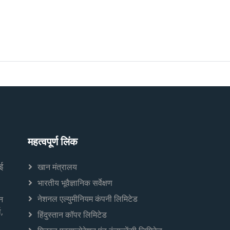
महत्वपूर्ण लिंक
ई
खान मंत्रालय
भारतीय भूवैज्ञानिक सर्वेक्षण
नेशनल एल्युमीनियम कंपनी लिमिटेड
न
,
हिंदुस्तान कॉपर लिमिटेड