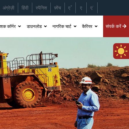
ड कंसल्टेंसी लिमिटेड(एमईसीएल) के बीच एक संयुक्त उद्यमी कम्पनी।"
+
-
अंग्रेज़ी
हिंदी
स्पैनिश
फ़्रेंच
ए
ए
ए
संपर्क करें
ेशक कॉर्नर
डाउनलोड
नागरिक चार्ट
कैरियर