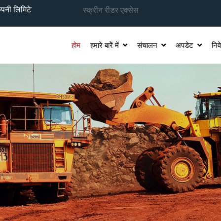
स्क्रीन रीडर एक्सेस
मिटेड(नाल्को), हिंदुस्तान कॉपर लिमिटेड (एचसीएल), और मिलीरल एक्सप्लोरेशन एं
होम
हमारे बारेें में
संचालन
अपडेट
निव